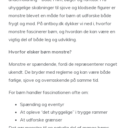
uhyggelige skabninger til sjove og klodsede figurer er
monstre blevet en måde for børn at udforske både
frygt og mod. På antboy.dk dykker vi ned i, hvorfor
monstre fascinerer børn, og hvordan de kan være en
vigtig del af både leg og udvikling.
Hvorfor elsker børn monstre?
Monstre er spændende, fordi de repræsenterer noget
ukendt. De bryder med reglerne og kan være både
farlige, sjove og overraskende på samme tid.
For børn handler fascinationen ofte om:
Spænding og eventyr
At opleve “det uhyggelige” i trygge rammer
At udforske grænser
Det gør monstre til en naturlig del af mange børns