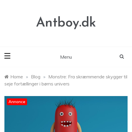
Skip
to
content
Antboy.dk
Menu
Home
»
Blog
»
Monstre: Fra skræmmende skygger til
seje fortællinger i børns univers
Annonce