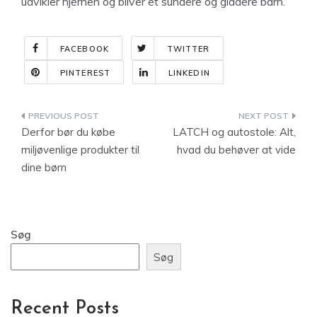
udvikler hjernen og bliver et sundere og gladere barn.
FACEBOOK
TWITTER
PINTEREST
LINKEDIN
Indlægsnavigation
Derfor bør du købe
LATCH og autostole: Alt,
miljøvenlige produkter til
hvad du behøver at vide
dine børn
Søg
Søg
Recent Posts