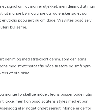
e et signal om, at man er utjekket, men derimod at man
gt, at mange børn og unge går og ønsker sig et par
t er utrolig populært nu om dage. Vi syntes også selv
uller i bukserne.
mart denim og med strækbart denim, som gør jeans
ans med stretchstof fås både til store og små børn,
ærs af alle aldre.
 på mange forskellige måder. Jeans passer både rigtig
smart jakke, men kan også sagtens styles med et par
 fødselsdag eller noget andet særligt. Mange er derfor