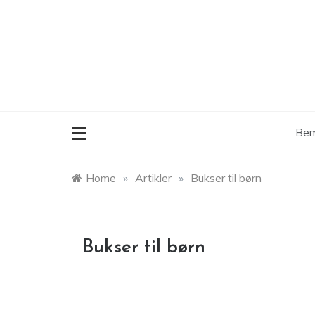
Skip
to
content
Bem
Home
»
Artikler
»
Bukser til børn
Bukser til børn