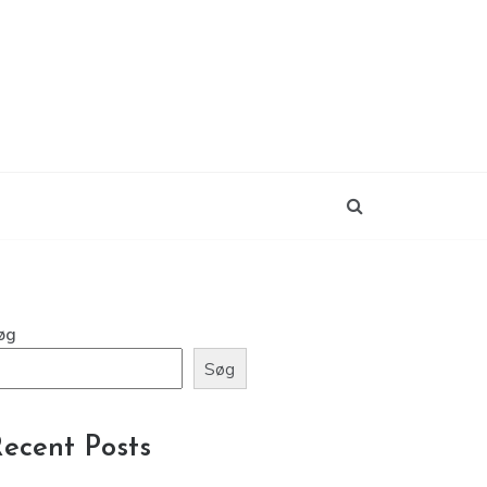
øg
Søg
ecent Posts