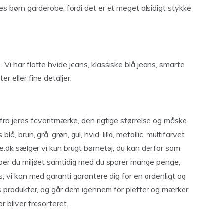
res børn garderobe, fordi det er et meget alsidigt stykke
 Vi har flotte hvide jeans, klassiske blå jeans, smarte
r eller fine detaljer.
ser fra jeres favoritmærke, den rigtige størrelse og måske
å, brun, grå, grøn, gul, hvid, lilla, metallic, multifarvet,
ycle.dk sælger vi kun brugt børnetøj, du kan derfor som
ælper du miljøet samtidig med du sparer mange penge,
s, vi kan med garanti garantere dig for en ordenligt og
res produkter, og går dem igennem for pletter og mærker,
r bliver frasorteret.