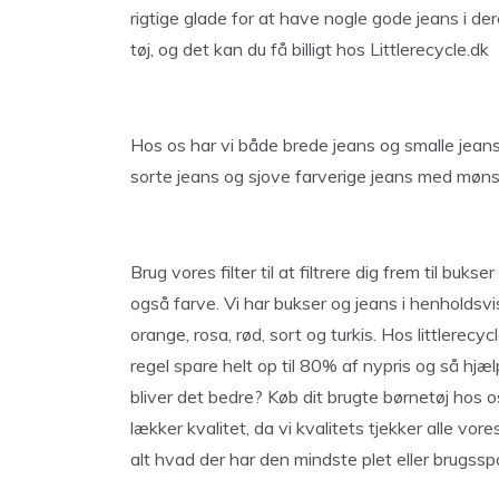
rigtige glade for at have nogle gode jeans i de
tøj, og det kan du få billigt hos Littlerecycle.dk
Hos os har vi både brede jeans og smalle jeans.
sorte jeans og sjove farverige jeans med mønste
Brug vores filter til at filtrere dig frem til buk
også farve. Vi har bukser og jeans i henholdsvis bl
orange, rosa, rød, sort og turkis. Hos littlerec
regel spare helt op til 80% af nypris og så hj
bliver det bedre? Køb dit brugte børnetøj hos o
lækker kvalitet, da vi kvalitets tjekker alle vo
alt hvad der har den mindste plet eller brugsspo