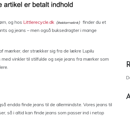
børn, og hos
Littlerecycle.dk
finder du et
ants og jeans – men også buksedragter i mange
af mærker, der strækker sig fra de lækre Lupilu
d vinkler til stilfulde og seje jeans fra mærker som
ere.
D
A
så endda finde jeans til de allermindste. Vores jeans til
ser, så i altid kan finde jeans som passer ind i netop