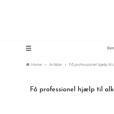
Skip
to
content
Bem
Home
»
Artikler
»
Få professionel hjælp til
Få professionel hjælp til a