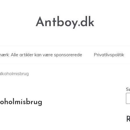
Antboy.dk
ærk: Alle artikler kan være sponsorerede
Privatlivspolitik
 alkoholmisbrug
S
lkoholmisbrug
R